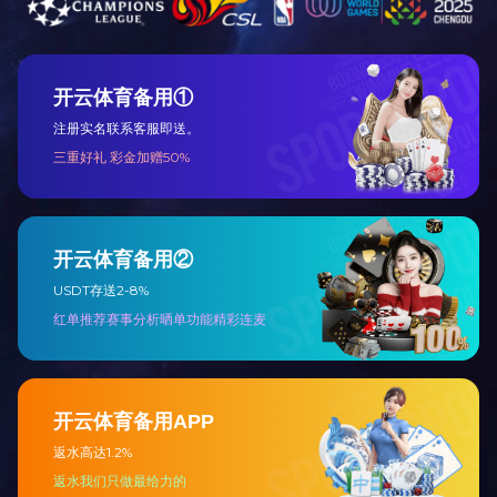
产品名称：熏制丝
规格型号：100g
每箱数量：50盒
公司网址：www.luspet.c
上一篇：
软整条
下一篇：
鸭肉条